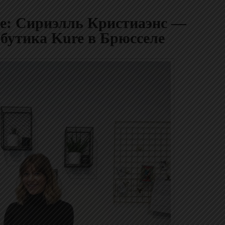
e: Сириэлль Кристиаэнс —
бутика Kure в Брюсселе