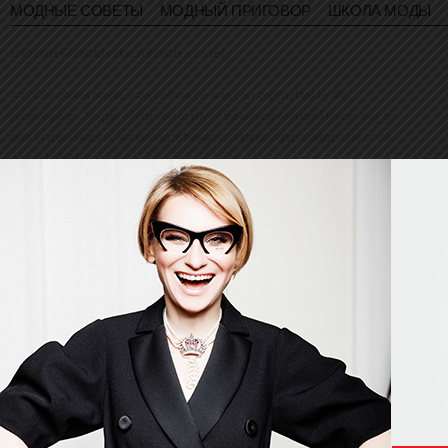
МОДНЫЕ СОВЕТЫ
МОДНЫЙ ПРИГОВОР
ШКОЛА МОДЫ
© Evelina Khromtchenko. All rights reserved.
All of the photos herein, unless otherwise noted, are copyrighted by the
photographers. No part of this site, or any of the content contained herein, may be
used or reproduced in any manner whatsoever without express permission of the
copyright holder.