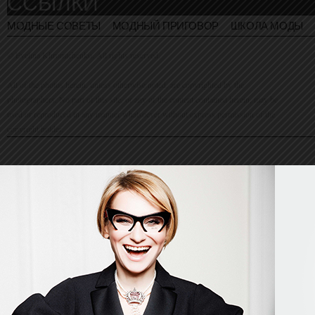
ССЫЛКИ
МОДНЫЕ СОВЕТЫ
МОДНЫЙ ПРИГОВОР
ШКОЛА МОДЫ
© Evelina Khromtchenko. All rights reserved.
All of the photos herein, unless otherwise noted, are copyrighted by the
photographers. No part of this site, or any of the content contained herein, may be
used or reproduced in any manner whatsoever without express permission of the
copyright holder.