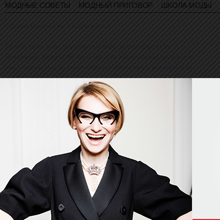
МОДНЫЕ СОВЕТЫ
МОДНЫЙ ПРИГОВОР
ШКОЛА МОДЫ
© Evelina Khromtchenko. All rights reserved.
All of the photos herein, unless otherwise noted, are copyrighted by the
photographers. No part of this site, or any of the content contained herein, may be
used or reproduced in any manner whatsoever without express permission of the
copyright holder.