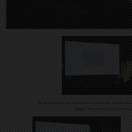
Во второй части мастер-класса эксперт моды Эвелина Хром
гостей. Фото @ evelinakhromtchenko