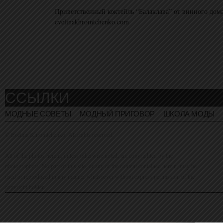
Приветственный коктейль “Балаклава” от винного дом
evelinakhromtchenko.com
ССЫЛКИ
МОДНЫЕ СОВЕТЫ
МОДНЫЙ ПРИГОВОР
ШКОЛА МОДЫ
© Evelina Khromtchenko. All rights reserved.
All of the photos herein, unless otherwise noted, are copyrighted by the
photographers. No part of this site, or any of the content contained herein, may be
used or reproduced in any manner whatsoever without express permission of the
copyright holder.