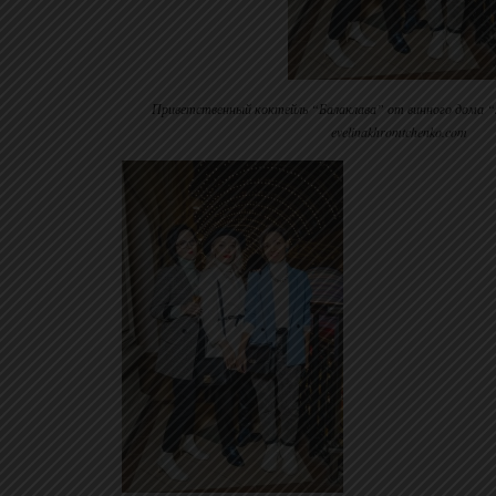
Приветственный коктейль “Балаклава” от винного дома 
evelinakhromtchenko.com