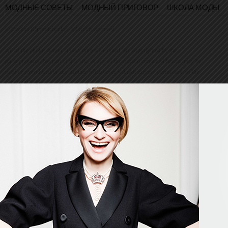
МОДНЫЕ СОВЕТЫ
МОДНЫЙ ПРИГОВОР
ШКОЛА МОДЫ
© Evelina Khromtchenko. All rights reserved.
All of the photos herein, unless otherwise noted, are copyrighted by the
photographers. No part of this site, or any of the content contained herein, may be
used or reproduced in any manner whatsoever without express permission of the
copyright holder.