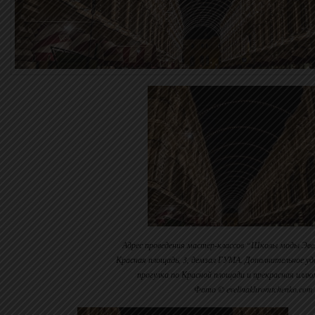
Адрес проведения мастер-классов “Школы моды Эве
Красная площадь, 3, демзал ГУМА. Дополнительное уд
прогулка по Красной площади и прекрасная илл
Фото © evelinakhromtchenko.com