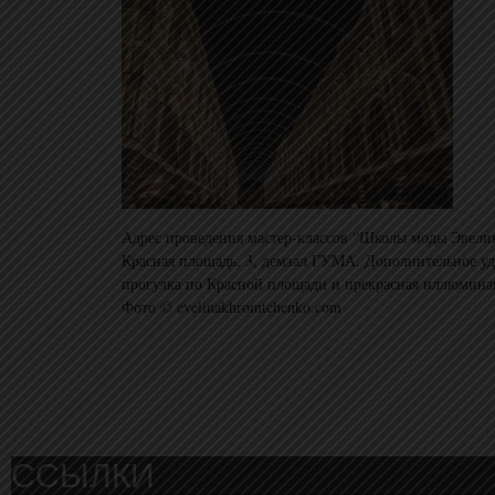
Адрес проведения мастер-классов “Школы моды Эвели
Красная площадь, 3, демзал ГУМА. Дополнительное уд
прогулка по Красной площади и прекрасная иллюмин
Фото © evelinakhromtchenko.com
ССЫЛКИ