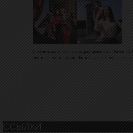
Получить автограф и сфотографироваться с Эвелиной 
почти все гости лекции, Фото © evelinakhromtchenko.c
ССЫЛКИ