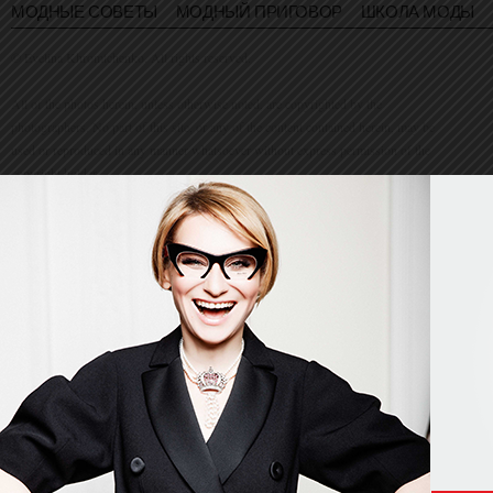
МОДНЫЕ СОВЕТЫ
МОДНЫЙ ПРИГОВОР
ШКОЛА МОДЫ
© Evelina Khromtchenko. All rights reserved.
All of the photos herein, unless otherwise noted, are copyrighted by the
photographers. No part of this site, or any of the content contained herein, may be
used or reproduced in any manner whatsoever without express permission of the
copyright holder.