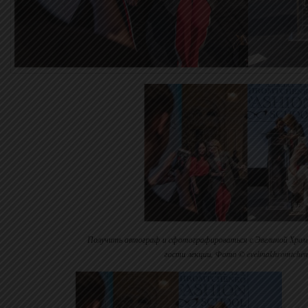
Получить автограф и сфотографироваться с Эвелиной Хромч
гости лекции, Фото © evelinakhromtche