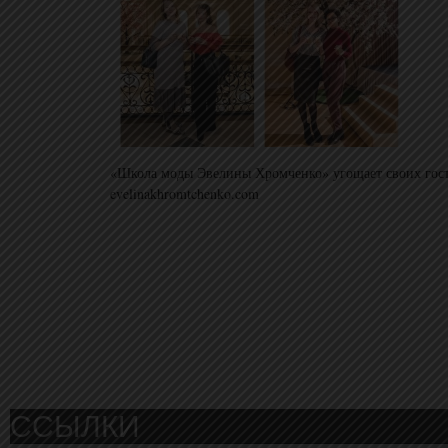
«Школа моды Эвелины Хромченко» угощает своих госте
evelinakhromtchenko.com
ССЫЛКИ