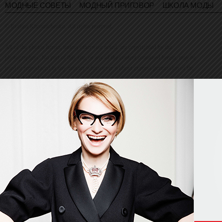
МОДНЫЕ СОВЕТЫ
МОДНЫЙ ПРИГОВОР
ШКОЛА МОДЫ
© Evelina Khromtchenko. All rights reserved.
All of the photos herein, unless otherwise noted, are copyrighted by the
photographers. No part of this site, or any of the content contained herein, may be
used or reproduced in any manner whatsoever without express permission of the
copyright holder.