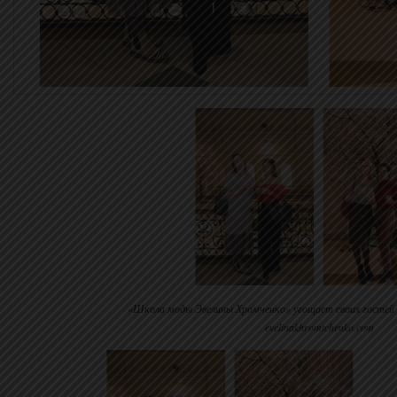
«Школа моды Эвелины Хромченко» угощает своих гостей 
evelinakhromtchenko.com