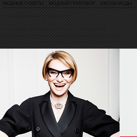
МОДНЫЕ СОВЕТЫ
МОДНЫЙ ПРИГОВОР
ШКОЛА МОДЫ
© Evelina Khromtchenko. All rights reserved.
All of the photos herein, unless otherwise noted, are copyrighted by the
photographers. No part of this site, or any of the content contained herein, may be
used or reproduced in any manner whatsoever without express permission of the
copyright holder.