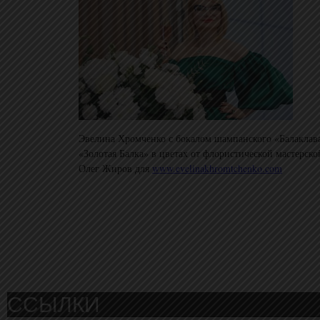
Эвелина Хромченко с бокалом шампанского «Балаклав
«Золотая Балка» в цветах от флористической мастерской 
Олег Жиров для
www.evelinakhromtchenko.com
ССЫЛКИ