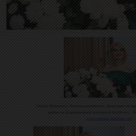
Эвелина Хромченко с бокалом шампанского «Балаклава» от ви
цветах от флористической мастерской fleol flowers . 
www.evelinakhromtchenko.com