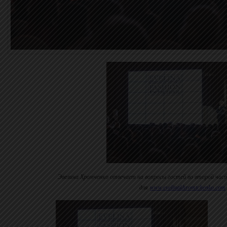
Эвелина Хромченко отвечает на вопросы гостей во второй час
для
www.evelinakhromtchenko.com