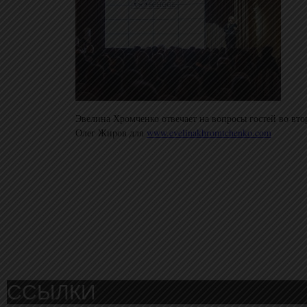
Эвелина Хромченко отвечает на вопросы гостей во вто
Олег Жиров для
www.evelinakhromtchenko.com
ССЫЛКИ