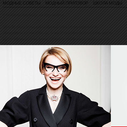
МОДНЫЕ СОВЕТЫ
МОДНЫЙ ПРИГОВОР
ШКОЛА МОДЫ
© Evelina Khromtchenko. All rights reserved.
All of the photos herein, unless otherwise noted, are copyrighted by the
photographers. No part of this site, or any of the content contained herein, may be
used or reproduced in any manner whatsoever without express permission of the
copyright holder.