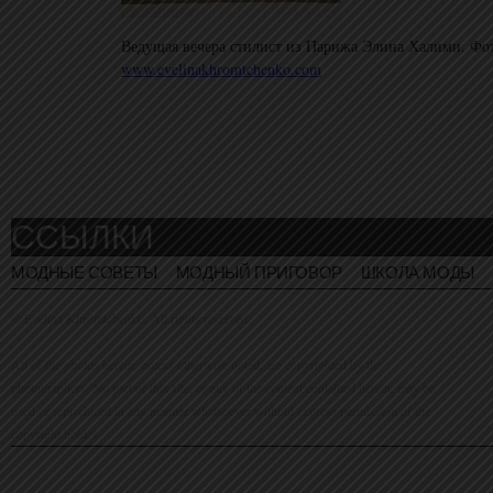
Ведущая вечера стилист из Парижа Элина Халими. Фо
www.evelinakhromtchenko.com
ССЫЛКИ
МОДНЫЕ СОВЕТЫ
МОДНЫЙ ПРИГОВОР
ШКОЛА МОДЫ
© Evelina Khromtchenko. All rights reserved.
All of the photos herein, unless otherwise noted, are copyrighted by the
photographers. No part of this site, or any of the content contained herein, may be
used or reproduced in any manner whatsoever without express permission of the
copyright holder.