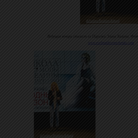
Ведущая вечера стилист из Парижа Элина Халими. Фот
www.evelinakhromtchenko.com