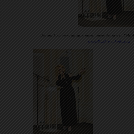
Эвелина Хромченко на сцене знаменитого демзала в ГУМе.
www.evelinakhromtchenko.com