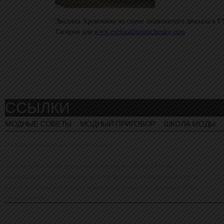
Эвелина Хромченко на сцене знаменитого демзала в 
Тагиров для
www.evelinakhromtchenko.com
ССЫЛКИ
МОДНЫЕ СОВЕТЫ
МОДНЫЙ ПРИГОВОР
ШКОЛА МОДЫ
© Evelina Khromtchenko. All rights reserved.
All of the photos herein, unless otherwise noted, are copyrighted by the
photographers. No part of this site, or any of the content contained herein, may be
used or reproduced in any manner whatsoever without express permission of the
copyright holder.