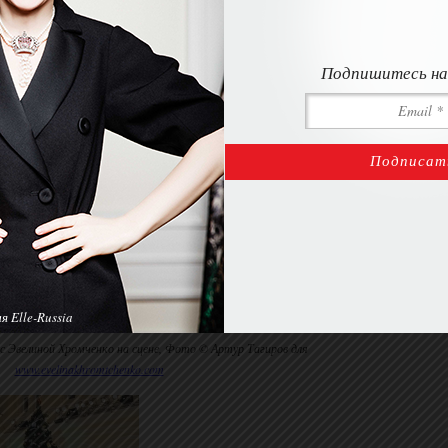
Подпишитесь на
 Elle-Russia
с Эвелиной Хромченко на сцене, Фото © Артур Тагиров для
www.evelinakhromtchenko.com