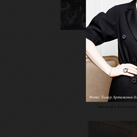
Фото: Тимур Артамонов для
Автограф и фотосессия 