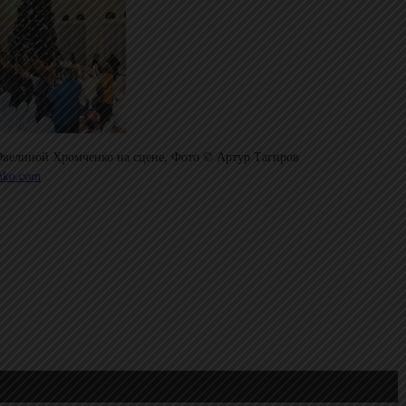
 Эвелиной Хромченко на сцене, Фото © Артур Тагиров
nko.com