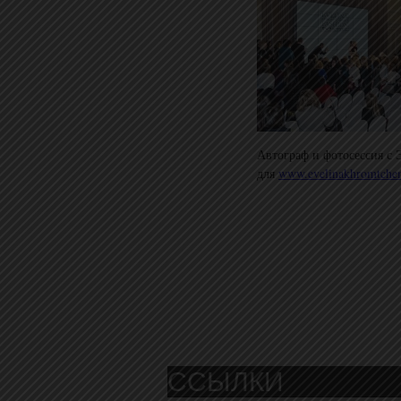
Автограф и фотосессия с
для
www.evelinakhromtche
ССЫЛКИ