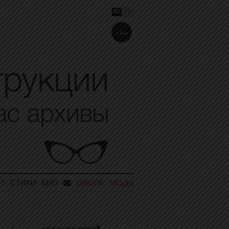
RU
EN
16+
Т
СТИХИ
БИО
ШКОЛА МОДЫ