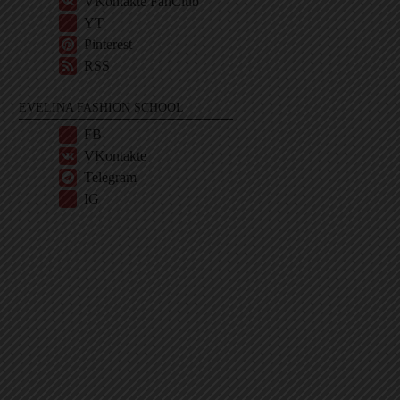
VKontakte FanClub
YT
Pinterest
RSS
EVELINA FASHION SCHOOL
FB
VKontakte
Telegram
IG