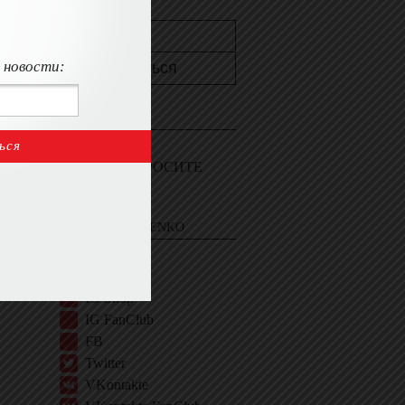
 новости:
КОНТАКТЫ
Пишите мне
Войдите и СПРОСИТЕ
ЭВЕЛИНУ
EVELINA KHROMTCHENKO
BIO
IG
IG Shop
IG FanClub
FB
Twitter
VKontakte