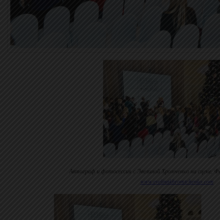
Автограф и фотосессия с Эвелиной Хромченко на сцене, 
www.evelinakhromtchenko.com