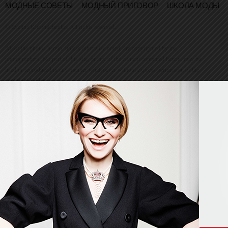
МОДНЫЕ СОВЕТЫ
МОДНЫЙ ПРИГОВОР
ШКОЛА МОДЫ
© Evelina Khromtchenko. All rights reserved.
All of the photos herein, unless otherwise noted, are copyrighted by the
photographers. No part of this site, or any of the content contained herein, may be
used or reproduced in any manner whatsoever without express permission of the
copyright holder.