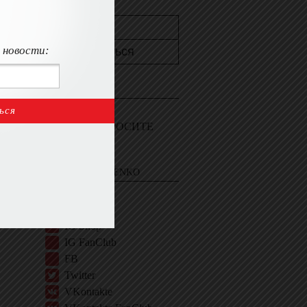
 новости:
КОНТАКТЫ
Пишите мне
Войдите и СПРОСИТЕ
ЭВЕЛИНУ
EVELINA KHROMTCHENKO
BIO
IG
IG Shop
IG FanClub
FB
Twitter
VKontakte