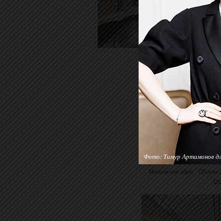
Фото: Тимур Артамонов для
Московский адрес “Школы 
Шт