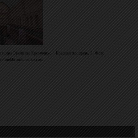
 моды Эвелины Хромченко”: Красная площадь, 3. Фото
elinakhromtchenko.com