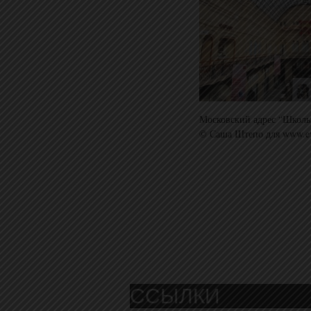
Московский адрес “Школы
© Саша Штепо для www.ev
ССЫЛКИ