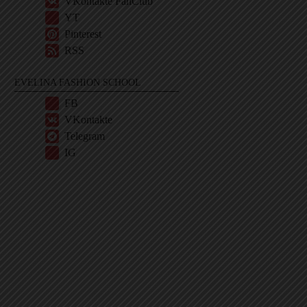
VKontakte FanClub
YT
Pinterest
RSS
EVELINA FASHION SCHOOL
FB
VKontakte
Telegram
IG