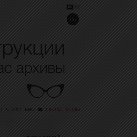
RU
EN
16+
Т
СТИХИ
БИО
ШКОЛА МОДЫ