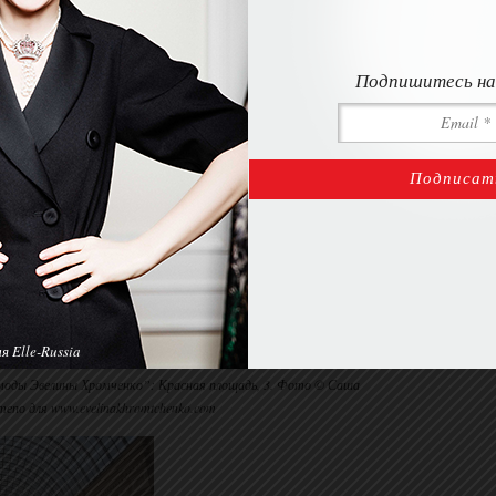
Подпишитесь на
 Elle-Russia
моды Эвелины Хромченко”: Красная площадь, 3. Фото © Саша
епо для www.evelinakhromtchenko.com