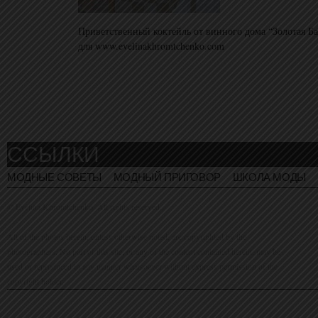
Приветственный коктейль от винного дома “Золотая Б
для www.evelinakhromtchenko.com
ССЫЛКИ
МОДНЫЕ СОВЕТЫ
МОДНЫЙ ПРИГОВОР
ШКОЛА МОДЫ
© Evelina Khromtchenko. All rights reserved.
All of the photos herein, unless otherwise noted, are copyrighted by the
photographers. No part of this site, or any of the content contained herein, may be
used or reproduced in any manner whatsoever without express permission of the
copyright holder.