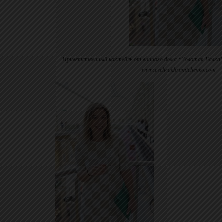
Приветственный коктейль от винного дома “Золотая Балк
www.evelinakhromtchenko.com