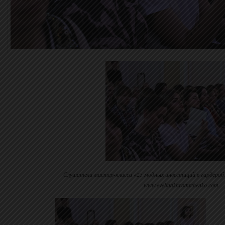
Слушатели мастер-класса «25 модных инвестиций в гардер
www.evelinakhromtchenko.com