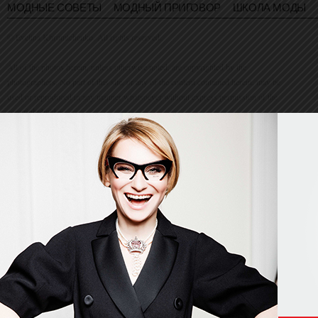
МОДНЫЕ СОВЕТЫ
МОДНЫЙ ПРИГОВОР
ШКОЛА МОДЫ
© Evelina Khromtchenko. All rights reserved.
All of the photos herein, unless otherwise noted, are copyrighted by the
photographers. No part of this site, or any of the content contained herein, may be
used or reproduced in any manner whatsoever without express permission of the
copyright holder.