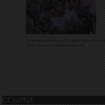
Слушатели мастер-класса «25 модных инвестиций в г
Штепо для www.evelinakhromtchenko.com
ССЫЛКИ