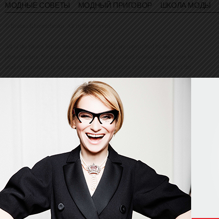
МОДНЫЕ СОВЕТЫ
МОДНЫЙ ПРИГОВОР
ШКОЛА МОДЫ
© Evelina Khromtchenko. All rights reserved.
All of the photos herein, unless otherwise noted, are copyrighted by the
photographers. No part of this site, or any of the content contained herein, may be
used or reproduced in any manner whatsoever without express permission of the
copyright holder.