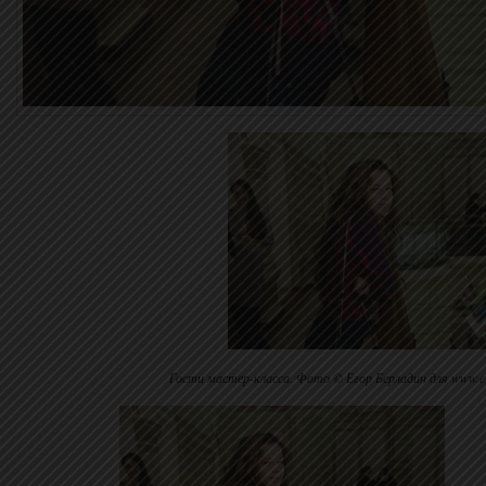
Гости мастер-класса. Фото © Егор Берладин для www.ev