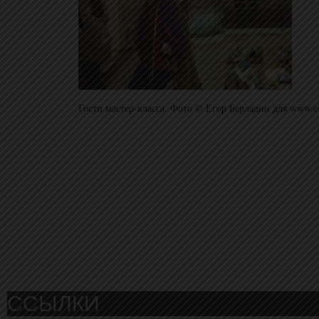
Гости мастер-класса. Фото © Егор Берладин для www.e
ССЫЛКИ