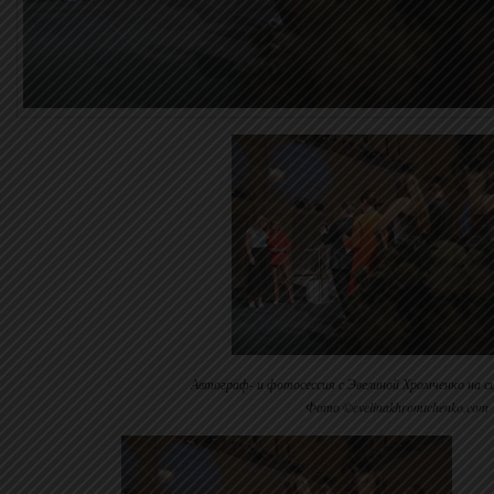
Автограф- и фотосессия с Эвелиной Хромченко на с
Фото ©evelinakhromtchenko.com