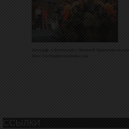
Автограф- и фотосессия с Эвелиной Хромченко на сце
Фото ©evelinakhromtchenko.com
ССЫЛКИ