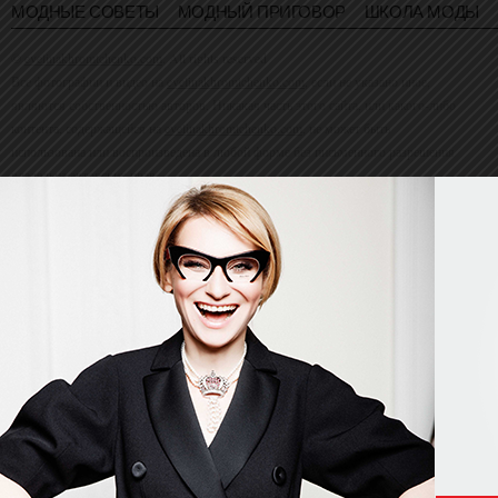
МОДНЫЕ СОВЕТЫ
МОДНЫЙ ПРИГОВОР
ШКОЛА МОДЫ
©
evelinakhromtchenko.com
. All rights reserved
Все фотографии и видео на
evelinakhromtchenko.com
, если не указано иное,
являются собственностью авторов. Никакая часть этого сайта, или какого-либо
контента, содержащейся на
evelinakhromtchenko.com
, не может быть
использована или воспроизведена в любой форме без письменного разрешения
владельца авторских прав.