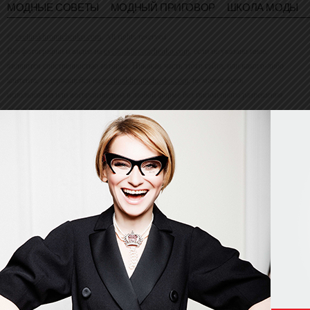
МОДНЫЕ СОВЕТЫ
МОДНЫЙ ПРИГОВОР
ШКОЛА МОДЫ
©
evelinakhromtchenko.com
. All rights reserved
Все фотографии и видео на
evelinakhromtchenko.com
, если не указано иное,
являются собственностью авторов. Никакая часть этого сайта, или какого-либо
контента, содержащейся на
evelinakhromtchenko.com
, не может быть
использована или воспроизведена в любой форме без письменного разрешения
владельца авторских прав.