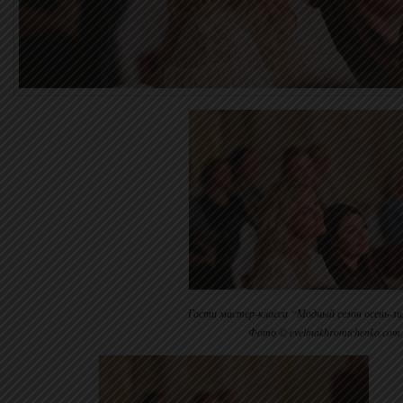
Гости мастер-класса “Модный сезон осень-зи
Фото © evelinakhromtchenko.com