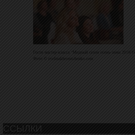
Гости мастер-класса “Модный сезон осень-зима 2018/19
Фото © evelinakhromtchenko.com
ССЫЛКИ