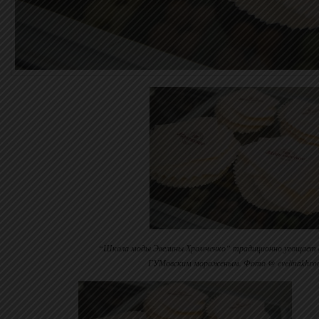
“Школа моды Эвелины Хромченко” традиционно угощает 
ГУМовским мороженым. Фото @ evelinakhrom