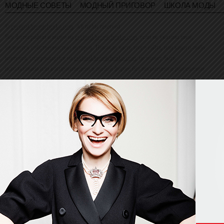
МОДНЫЕ СОВЕТЫ
МОДНЫЙ ПРИГОВОР
ШКОЛА МОДЫ
©
evelinakhromtchenko.com
. All rights reserved
Все фотографии и видео на
evelinakhromtchenko.com
, если не указано иное,
являются собственностью авторов. Никакая часть этого сайта, или какого-либо
контента, содержащейся на
evelinakhromtchenko.com
, не может быть
использована или воспроизведена в любой форме без письменного разрешения
владельца авторских прав.