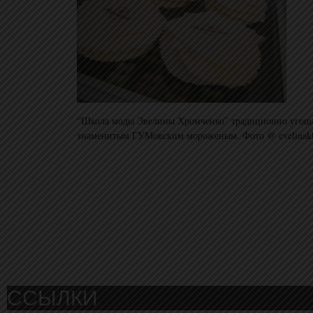
“Школа моды Эвелины Хромченко” традиционно угоща
знаменитым ГУМовским мороженым. Фото @ evelinak
ССЫЛКИ