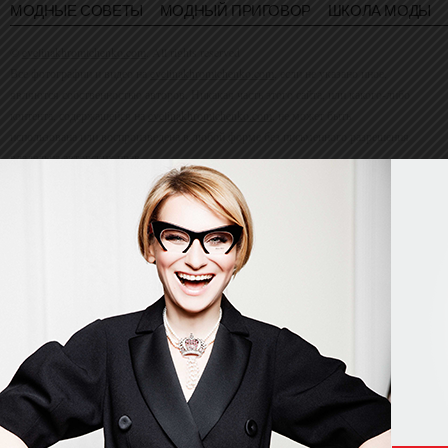
МОДНЫЕ СОВЕТЫ
МОДНЫЙ ПРИГОВОР
ШКОЛА МОДЫ
©
evelinakhromtchenko.com
. All rights reserved
Все фотографии и видео на
evelinakhromtchenko.com
, если не указано иное,
являются собственностью авторов. Никакая часть этого сайта, или какого-либо
контента, содержащейся на
evelinakhromtchenko.com
, не может быть
использована или воспроизведена в любой форме без письменного разрешения
владельца авторских прав.