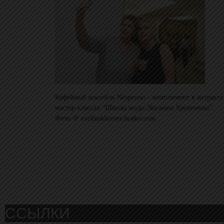
Кофейный коктейль Nespresso – комплимент в антракте
мастер-классах “Школы моды Эвелины Хромченко”.
Фото @ evelinakhromtchenko.com
ССЫЛКИ