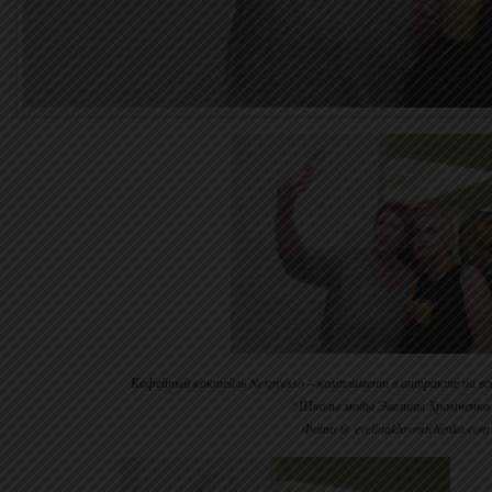
Кофейный коктейль Nespresso – комплимент в антракте на все
“Школы моды Эвелины Хромченко
Фото @ evelinakhromtchenko.com