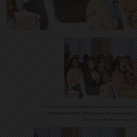
Гости мастер-класса “Модный сезон осень-зима 2018/19″ в
Традиционный адрес “Школы моды Эвелины Хромченко” 
Фото @ evelinakhromtchenko.com