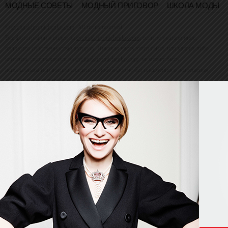
МОДНЫЕ СОВЕТЫ
МОДНЫЙ ПРИГОВОР
ШКОЛА МОДЫ
©
evelinakhromtchenko.com
. All rights reserved
Все фотографии и видео на
evelinakhromtchenko.com
, если не указано иное,
являются собственностью авторов. Никакая часть этого сайта, или какого-либо
контента, содержащейся на
evelinakhromtchenko.com
, не может быть
использована или воспроизведена в любой форме без письменного разрешения
владельца авторских прав.