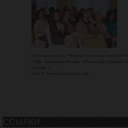
Гости мастер-класса “Модный сезон осень-зима 2018/19
ГУМа. Традиционный адрес “Школы моды Эвелины Хр
площадь, 3.
Фото @ evelinakhromtchenko.com
ССЫЛКИ