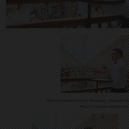
Приветственный коктейль “Балаклава” от винного до
Фото © evelinakhromtchenko.com