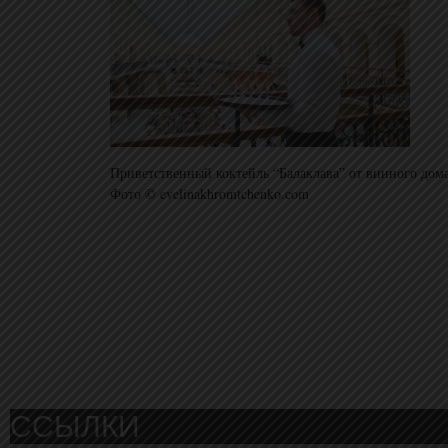
Приветственный коктейль “Балаклава” от винного дома
Фото © evelinakhromtchenko.com
ССЫЛКИ