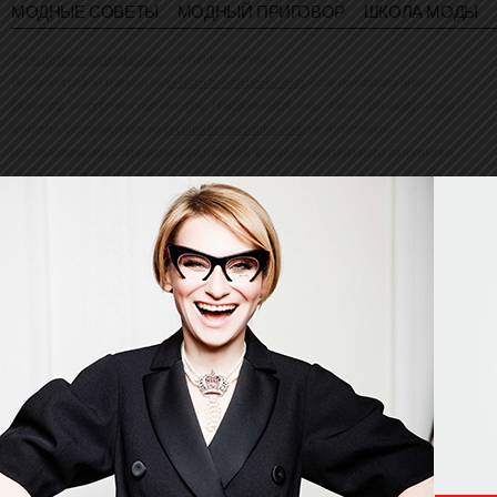
МОДНЫЕ СОВЕТЫ
МОДНЫЙ ПРИГОВОР
ШКОЛА МОДЫ
©
evelinakhromtchenko.com
. All rights reserved
Все фотографии и видео на
evelinakhromtchenko.com
, если не указано иное,
являются собственностью авторов. Никакая часть этого сайта, или какого-либо
контента, содержащейся на
evelinakhromtchenko.com
, не может быть
использована или воспроизведена в любой форме без письменного разрешения
владельца авторских прав.