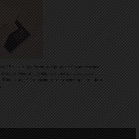
асса “Школы моды Эвелины Хромченко” ждет сумочка с
котором блокнот, ручка, карточка для автографов,
т “Школы моды” и подарки от партнеров проекта. Фото
m