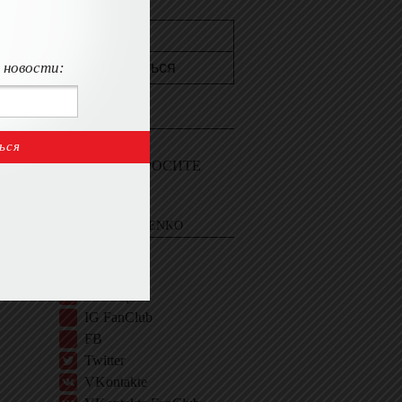
 новости:
КОНТАКТЫ
Пишите мне
Войдите и СПРОСИТЕ
ЭВЕЛИНУ
EVELINA KHROMTCHENKO
BIO
IG
IG Shop
IG FanClub
FB
Twitter
VKontakte