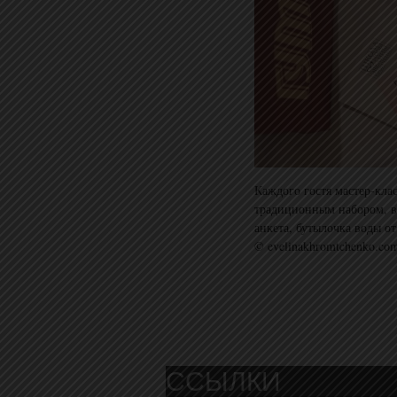
Каждого гостя мастер-кл
традиционным набором, в 
анкета, бутылочка воды о
© evelinakhromtchenko.co
ССЫЛКИ