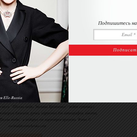
Подпишитесь на
 Elle-Russia
класса “Школы моды Эвелины Хромченко” ждет сумочка с
котором блокнот, ручка, карточка для автографов, анкета,
Школы моды” и подарки от партнеров проекта. Фото ©
evelinakhromtchenko.com