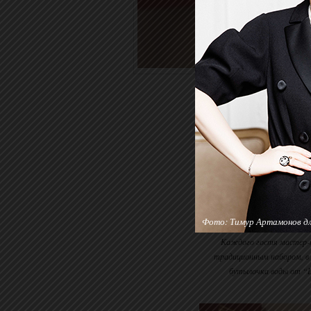
Фото: Тимур Артамонов для
Каждого гостя мастер-
традиционным набором, в 
бутылочка воды от “