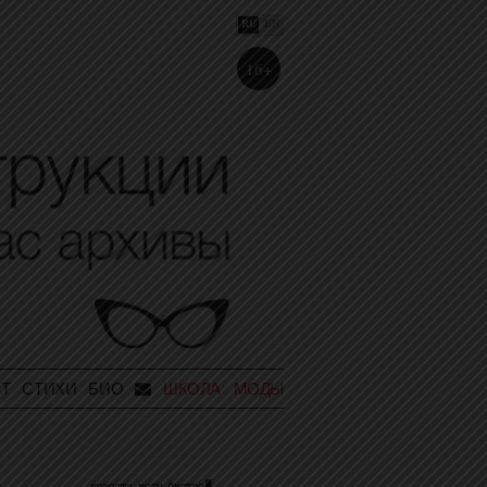
RU
EN
16+
Т
СТИХИ
БИО
ШКОЛА МОДЫ