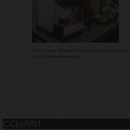
«Школа моды Эвелины Хромченко» угощает своих госте
@ evelinakhromtchenko.com
ССЫЛКИ