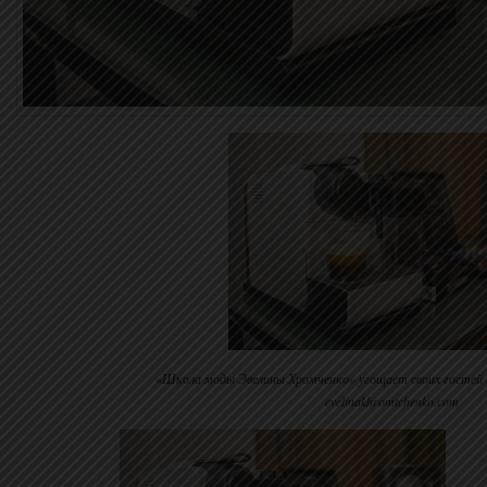
«Школа моды Эвелины Хромченко» угощает своих гостей 
evelinakhromtchenko.com