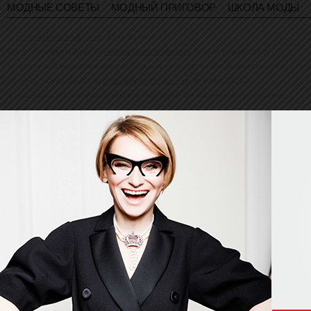
МОДНЫЕ СОВЕТЫ
МОДНЫЙ ПРИГОВОР
ШКОЛА МОДЫ
©
evelinakhromtchenko.com
. All rights reserved
Все фотографии и видео на
evelinakhromtchenko.com
, если не указано иное,
являются собственностью авторов. Никакая часть этого сайта, или какого-либо
контента, содержащейся на
evelinakhromtchenko.com
, не может быть
использована или воспроизведена в любой форме без письменного разрешения
владельца авторских прав.