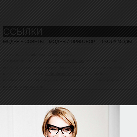
ССЫЛКИ
МОДНЫЕ СОВЕТЫ
МОДНЫЙ ПРИГОВОР
ШКОЛА МОДЫ
©
evelinakhromtchenko.com
. All rights reserved
Все фотографии и видео на
evelinakhromtchenko.com
, если не указано иное,
являются собственностью авторов. Никакая часть этого сайта, или какого-либо
контента, содержащейся на
evelinakhromtchenko.com
, не может быть
использована или воспроизведена в любой форме без письменного разрешения
владельца авторских прав.