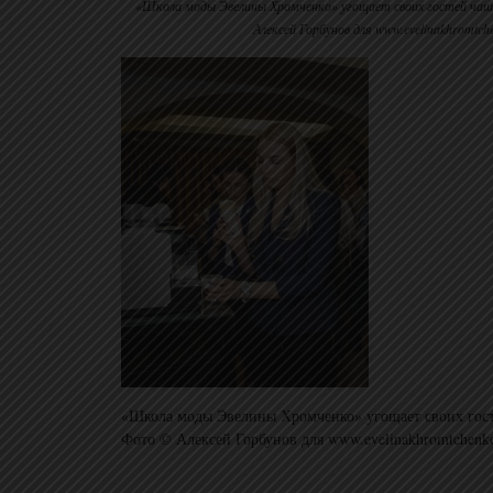
«Школа моды Эвелины Хромченко» угощает своих гостей чаш
Алексей Горбунов для www.evelinakhromtch
«Школа моды Эвелины Хромченко» угощает своих госте
Фото © Алексей Горбунов для www.evelinakhromtchenk