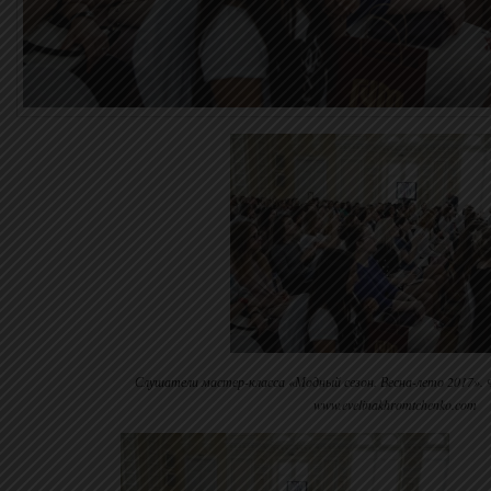
Слушатели мастер-класса «Модный сезон. Весна-лето 2017». 
www.evelinakhromtchenko.com