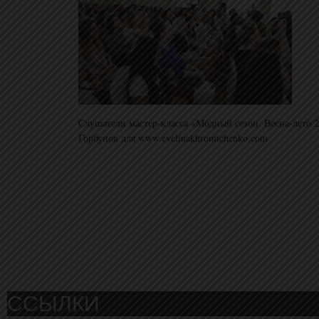
Слушатели мастер-класса «Модный сезон. Весна-лето 
Горбунов для www.evelinakhromtchenko.com
ССЫЛКИ