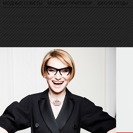
МОДНЫЕ СОВЕТЫ
МОДНЫЙ ПРИГОВОР
ШКОЛА МОДЫ
©
evelinakhromtchenko.com
. All rights reserved
Все фотографии и видео на
evelinakhromtchenko.com
, если не указано иное,
являются собственностью авторов. Никакая часть этого сайта, или какого-либо
контента, содержащейся на
evelinakhromtchenko.com
, не может быть
использована или воспроизведена в любой форме без письменного разрешения
владельца авторских прав.