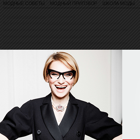
МОДНЫЕ СОВЕТЫ
МОДНЫЙ ПРИГОВОР
ШКОЛА МОДЫ
©
evelinakhromtchenko.com
. All rights reserved
Все фотографии и видео на
evelinakhromtchenko.com
, если не указано иное,
являются собственностью авторов. Никакая часть этого сайта, или какого-либо
контента, содержащейся на
evelinakhromtchenko.com
, не может быть
использована или воспроизведена в любой форме без письменного разрешения
владельца авторских прав.