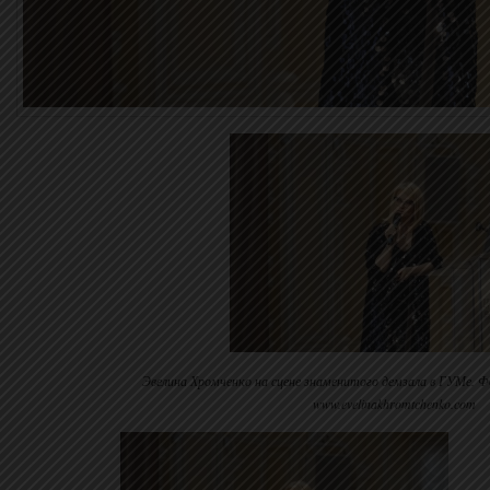
Эвелина Хромченко на сцене знаменитого демзала в ГУМе. Ф
www.evelinakhromtchenko.com