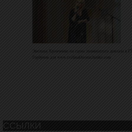
Эвелина Хромченко на сцене знаменитого демзала в 
Горбунов для www.evelinakhromtchenko.com
ССЫЛКИ