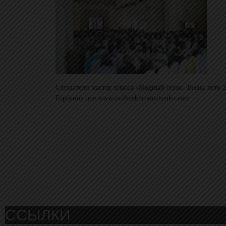
Слушатели мастер-класса «Модный сезон. Весна-лето 
Горбунов для www.evelinakhromtchenko.com
ССЫЛКИ