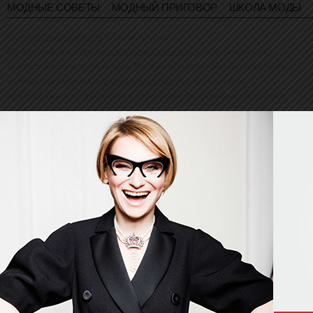
МОДНЫЕ СОВЕТЫ
МОДНЫЙ ПРИГОВОР
ШКОЛА МОДЫ
©
evelinakhromtchenko.com
. All rights reserved
Все фотографии и видео на
evelinakhromtchenko.com
, если не указано иное,
являются собственностью авторов. Никакая часть этого сайта, или какого-либо
контента, содержащейся на
evelinakhromtchenko.com
, не может быть
использована или воспроизведена в любой форме без письменного разрешения
владельца авторских прав.