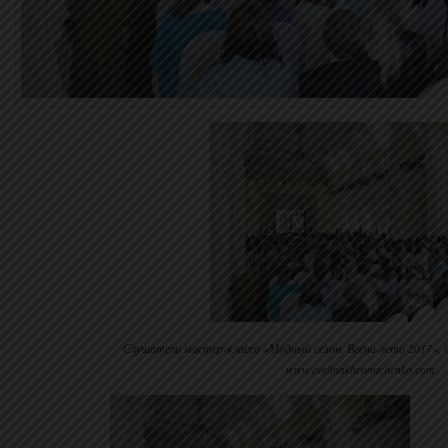
Слушатели мастер-класса «Модный сезон. Весна-лето 2017». 
www.evelinakhromtchenko.com