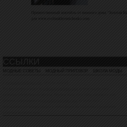
Приветственный коктейль от винного дома “Золотая Б
для www.evelinakhromtchenko.com
ССЫЛКИ
МОДНЫЕ СОВЕТЫ
МОДНЫЙ ПРИГОВОР
ШКОЛА МОДЫ
©
evelinakhromtchenko.com
. All rights reserved
Все фотографии и видео на
evelinakhromtchenko.com
, если не указано иное,
являются собственностью авторов. Никакая часть этого сайта, или какого-либо
контента, содержащейся на
evelinakhromtchenko.com
, не может быть
использована или воспроизведена в любой форме без письменного разрешения
владельца авторских прав.