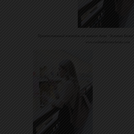
Приветственный коктейль от винного дома “Золотая Балк
www.evelinakhromtchenko.com