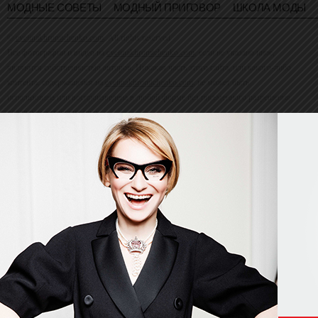
МОДНЫЕ СОВЕТЫ
МОДНЫЙ ПРИГОВОР
ШКОЛА МОДЫ
©
evelinakhromtchenko.com
. All rights reserved
Все фотографии и видео на
evelinakhromtchenko.com
, если не указано иное,
являются собственностью авторов. Никакая часть этого сайта, или какого-либо
контента, содержащейся на
evelinakhromtchenko.com
, не может быть
использована или воспроизведена в любой форме без письменного разрешения
владельца авторских прав.