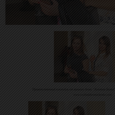
Приветственный коктейль от винного дома “Золотая Балк
www.evelinakhromtchenko.com