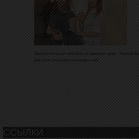
Приветственный коктейль от винного дома “Золотая Б
для www.evelinakhromtchenko.com
ССЫЛКИ