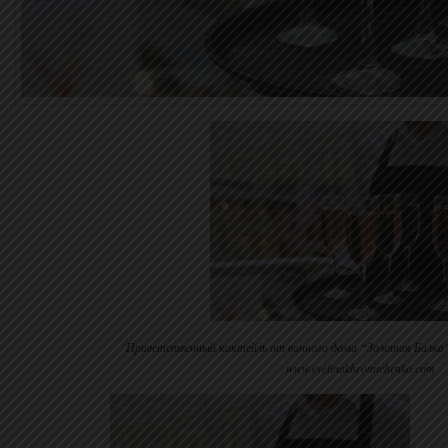
Приветственный коктейль от винного дома “Золотая Балк
www.evelinakhromtchenko.com