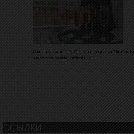
Приветственный коктейль от винного дома “Золотая Б
для www.evelinakhromtchenko.com
ССЫЛКИ