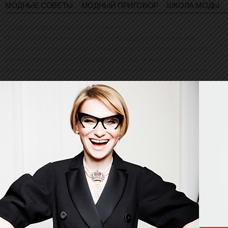
МОДНЫЕ СОВЕТЫ
МОДНЫЙ ПРИГОВОР
ШКОЛА МОДЫ
©
evelinakhromtchenko.com
. All rights reserved
Все фотографии и видео на
evelinakhromtchenko.com
, если не указано иное,
являются собственностью авторов. Никакая часть этого сайта, или какого-либо
контента, содержащейся на
evelinakhromtchenko.com
, не может быть
использована или воспроизведена в любой форме без письменного разрешения
владельца авторских прав.