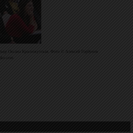
ельер Оксана Краснокутская. Фото © Алексей Горбунов
nko.com