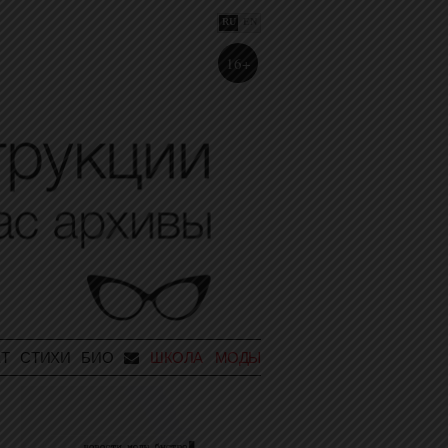
RU
EN
16+
Т
СТИХИ
БИО
ШКОЛА МОДЫ