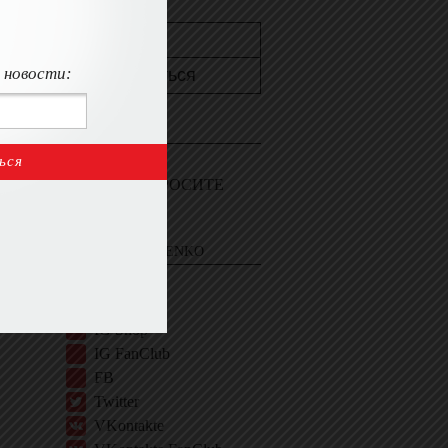
 новости:
КОНТАКТЫ
Пишите мне
Войдите и СПРОСИТЕ
ЭВЕЛИНУ
EVELINA KHROMTCHENKO
BIO
IG
IG Shop
IG FanClub
FB
Twitter
VKontakte