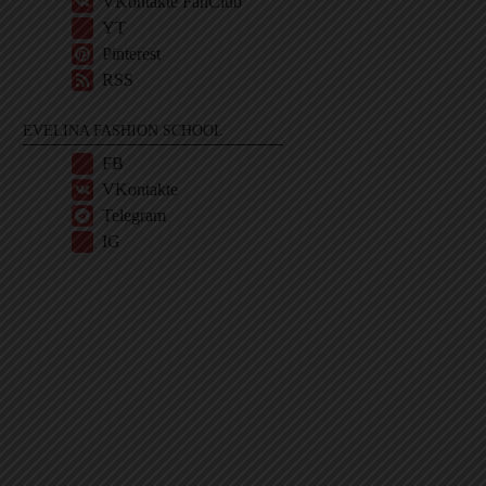
VKontakte FanClub
YT
Pinterest
RSS
EVELINA FASHION SCHOOL
FB
VKontakte
Telegram
IG