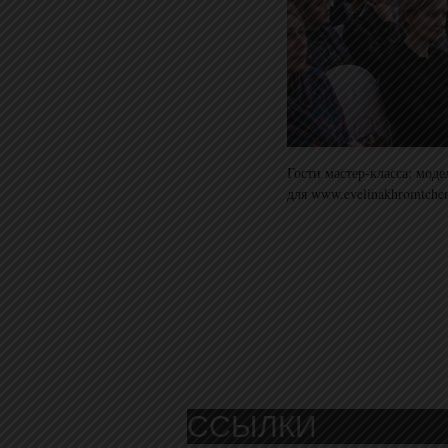
Гости мастер-класса: мод
для www.evelinakhromtche
ССЫЛКИ