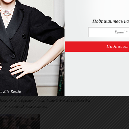
Подпишитесь на
 Elle-Russia
дельер Оксана Краснокутская. Фото © Алексей Горбунов для
www.evelinakhromtchenko.com