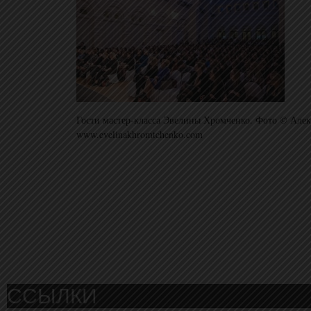
Гости мастер-класса Эвелины Хромченко. Фото © Алек
www.evelinakhromtchenko.com
ССЫЛКИ