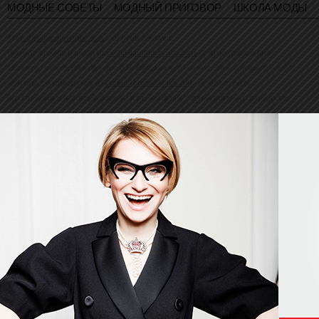
МОДНЫЕ СОВЕТЫ
МОДНЫЙ ПРИГОВОР
ШКОЛА МОДЫ
©
evelinakhromtchenko.com
. All rights reserved
Все фотографии и видео на
evelinakhromtchenko.com
, если не указано иное,
являются собственностью авторов. Никакая часть этого сайта, или какого-либо
контента, содержащейся на
evelinakhromtchenko.com
, не может быть
использована или воспроизведена в любой форме без письменного разрешения
владельца авторских прав.