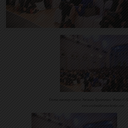
Гости мастер-класса Эвелины Хромченко. Фото © Ал
www.evelinakhromtchenko.com