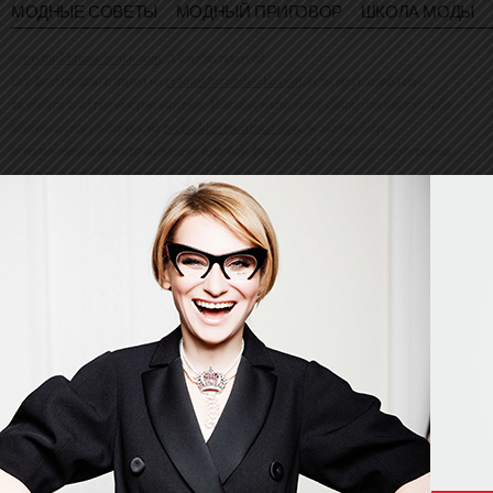
МОДНЫЕ СОВЕТЫ
МОДНЫЙ ПРИГОВОР
ШКОЛА МОДЫ
©
evelinakhromtchenko.com
. All rights reserved
Все фотографии и видео на
evelinakhromtchenko.com
, если не указано иное,
являются собственностью авторов. Никакая часть этого сайта, или какого-либо
контента, содержащейся на
evelinakhromtchenko.com
, не может быть
использована или воспроизведена в любой форме без письменного разрешения
владельца авторских прав.