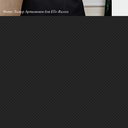
Фото: Тимур Артамонов для Elle-Russia