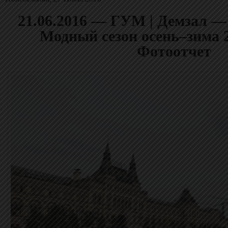
21.06.2016 — ГУМ | Демзал —
Модный сезон осень–зима 
Фотоотчет