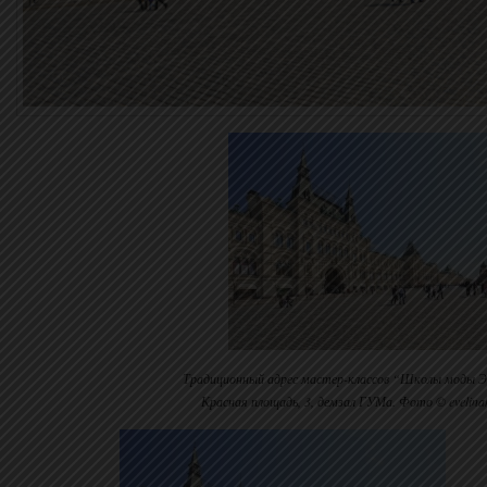
Традиционный адрес мастер-классов “Школы моды Э
Красная площадь, 3, демзал ГУМа. Фото © evelina