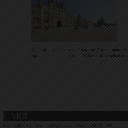
Традиционный адрес мастер-классов “Школы моды Эв
Красная площадь, 3, демзал ГУМа. Фото © evelinakhro
LINKS
FASHION TIPS
FASHION VERDICT
FASHION SCHOOL