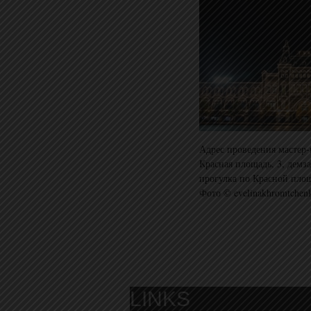
Адрес проведения мастер
Красная площадь, 3, демз
прогулка по Красной пло
Фото © evelinakhromtchen
LINKS