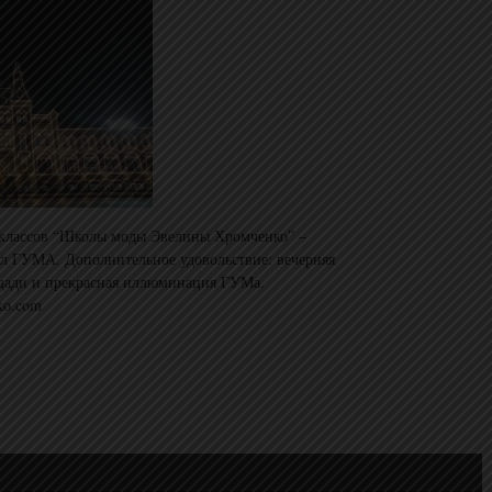
-классов “Школы моды Эвелины Хромченко” –
ал ГУМА. Дополнительное удовольствие: вечерняя
щади и прекрасная иллюминация ГУМа.
ko.com