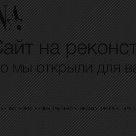
VELINA
EVELINESMES
PROJECTS
BEAUTY
PEOPLE
TIPS