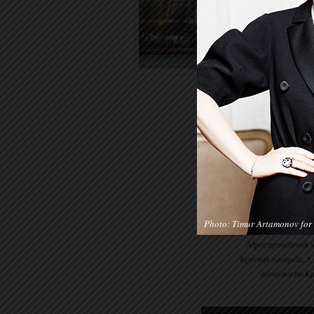
Photo: Timur Artamonov for 
Адрес проведения
Красная площадь, 3,
прогулка по К