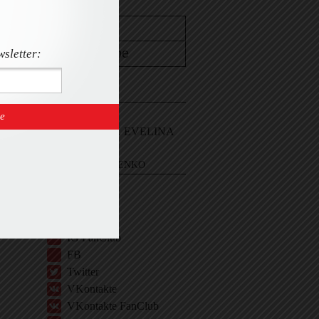
wsletter:
CONTACT
Email Me
Sign In and ASK EVELINA
EVELINA KHROMTCHENKO
BIO
IG
IG Shop
IG FanClub
FB
Twitter
VKontakte
VKontakte FanClub