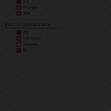
YT
Pinterest
RSS
EVELINA FASHION SCHOOL
FB
VKontakte
Telegram
IG