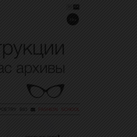
RU
EN
16+
POETRY
BIO
FASHION SCHOOL