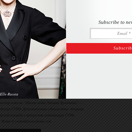
Subscribe to ne
Elle-Russia
 мастер-классов “Школы моды Эвелины Хромченко” –
 демзал ГУМА. Дополнительное удовольствие: вечерняя
расной площади и прекрасная иллюминация ГУМа.
Фото © evelinakhromtchenko.com