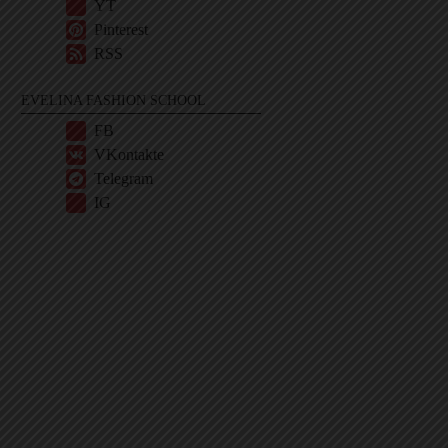
YT
Pinterest
RSS
EVELINA FASHION SCHOOL
FB
VKontakte
Telegram
IG