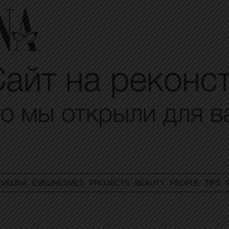
VELINA
EVELINESMES
PROJECTS
BEAUTY
PEOPLE
TIPS