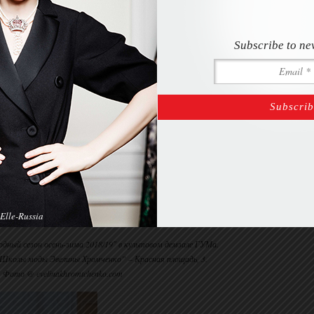
Subscribe to ne
Elle-Russia
дный сезон осень-зима 2018/19″ в культовом демзале ГУМа.
Школы моды Эвелины Хромченко” – Красная площадь, 3.
Фото @ evelinakhromtchenko.com