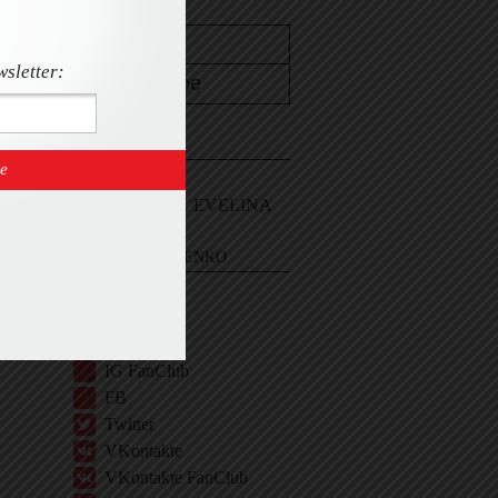
wsletter:
CONTACT
Email Me
Sign In and ASK EVELINA
EVELINA KHROMTCHENKO
BIO
IG
IG Shop
IG FanClub
FB
Twitter
VKontakte
VKontakte FanClub