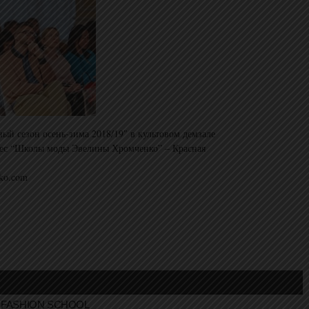
ный сезон осень-зима 2018/19″ в культовом демзале
ес “Школы моды Эвелины Хромченко” – Красная
ko.com
FASHION SCHOOL