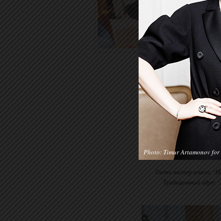
Photo: Timur Artamonov for 
Гости мастер-класса “Мо
Традиционный адрес “