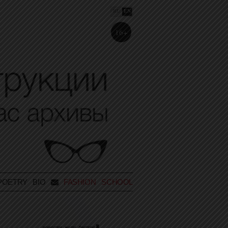
RU
EN
16+
POETRY
BIO
FASHION SCHOOL