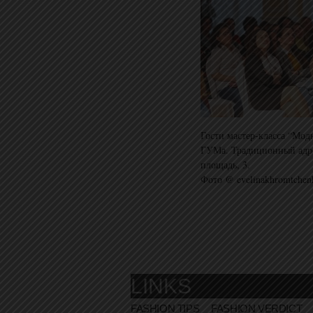
Гости мастер-класса “Мод
ГУМа. Традиционный адр
площадь, 3.
Фото @ evelinakhromtchen
LINKS
FASHION TIPS
FASHION VERDICT