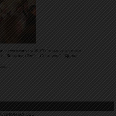
ный сезон осень-зима 2018/19″ в культовом демзале
ес “Школы моды Эвелины Хромченко” – Красная
ko.com
FASHION SCHOOL