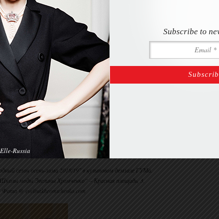
Subscribe to ne
Elle-Russia
дный сезон осень-зима 2018/19″ в культовом демзале ГУМа.
Школы моды Эвелины Хромченко” – Красная площадь, 3.
Фото @ evelinakhromtchenko.com