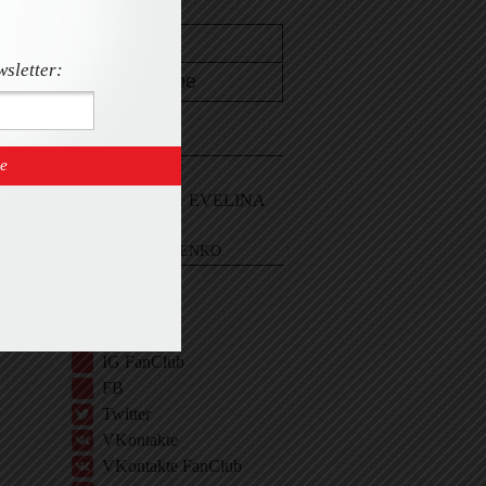
wsletter:
CONTACT
Email Me
Sign In and ASK EVELINA
EVELINA KHROMTCHENKO
BIO
IG
IG Shop
IG FanClub
FB
Twitter
VKontakte
VKontakte FanClub