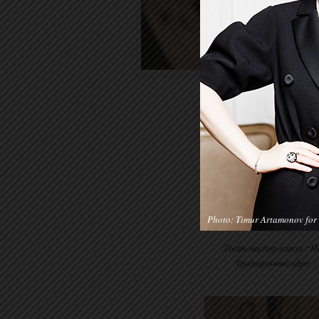
Photo: Timur Artamonov for 
Гости мастер-класса “Мо
Традиционный адрес “