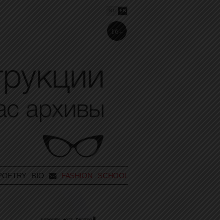
RU
EN
16+
POETRY
BIO
FASHION SCHOOL