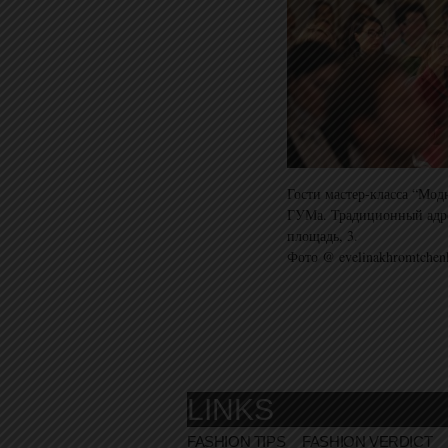
Гости мастер-класса “Мод
ГУМа. Традиционный адр
площадь, 3.
Фото @ evelinakhromtchen
LINKS
FASHION TIPS
FASHION VERDICT