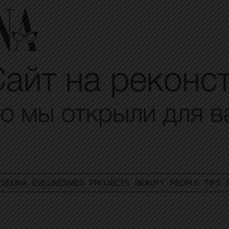
VELINA
EVELINESMES
PROJECTS
BEAUTY
PEOPLE
TIPS