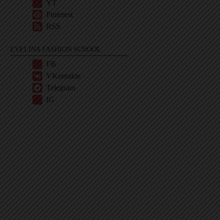
YT
Pinterest
RSS
EVELINA FASHION SCHOOL
FB
VKontakte
Telegram
IG