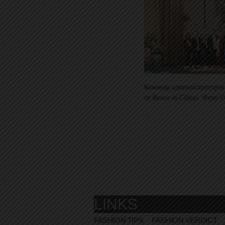
Команда администраторов
от Bosco di Ciliegi. Фото 
LINKS
FASHION TIPS
FASHION VERDICT