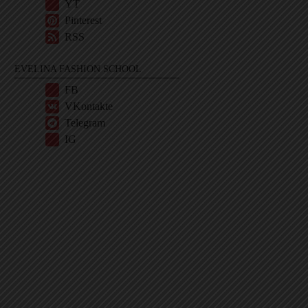
YT
Pinterest
RSS
EVELINA FASHION SCHOOL
FB
VKontakte
Telegram
IG