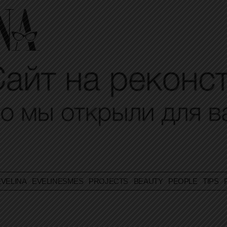
VELINA
EVELINESMES
PROJECTS
BEAUTY
PEOPLE
TIPS