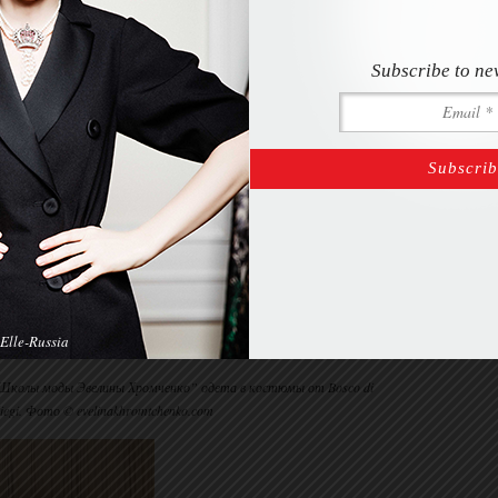
Subscribe to ne
Elle-Russia
колы моды Эвелины Хромченко” одета в костюмы от Bosco di
liegi. Фото © evelinakhromtchenko.com