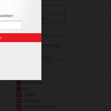
wsletter:
CONTACT
Email Me
Sign In and ASK EVELINA
EVELINA KHROMTCHENKO
BIO
IG
IG Shop
IG FanClub
FB
Twitter
VKontakte
VKontakte FanClub