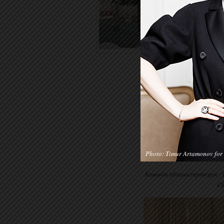
Photo: Timur Artamonov for 
Команда администраторов “Ш
Ci