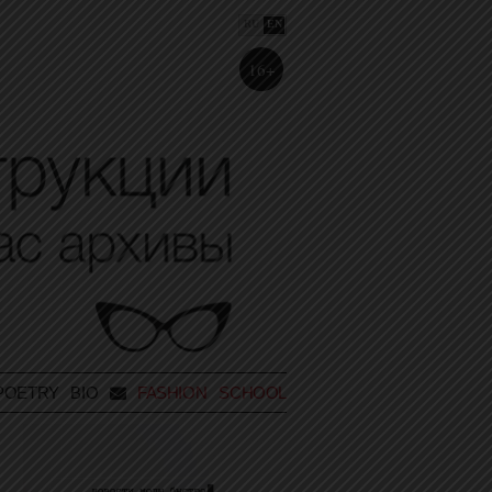
RU
EN
16+
POETRY
BIO
FASHION SCHOOL