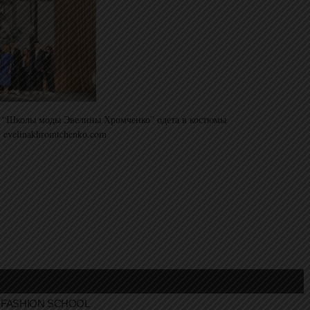
 “Школы моды Эвелины Хромченко” одета в костюмы
© evelinakhromtchenko.com
FASHION SCHOOL