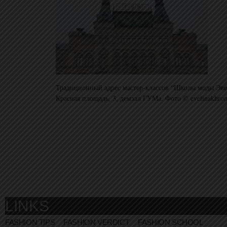
Традиционный адрес мастер-классов “Школы моды Эв
Красная площадь, 3, демзал ГУМа. Фото © evelinakhro
LINKS
FASHION TIPS
FASHION VERDICT
FASHION SCHOOL