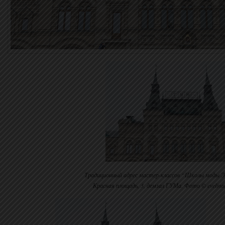
Традиционный адрес мастер-классов “Школы моды Э
Красная площадь, 3, демзал ГУМа. Фото © evelina